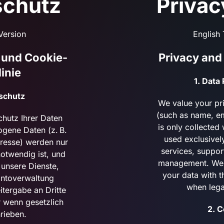
schutz
Privac
Version
English 
 und Cookie-
Privacy and
linie
1. Data
schutz
We value your pr
(such as name, em
hutz Ihrer Daten
is only collecte
gene Daten (z. B.
used exclusivel
resse) werden nur
services, suppor
otwendig ist, und
management. We d
 unsere Dienste,
your data with t
ntoverwaltung
when lega
tergabe an Dritte
r wenn gesetzlich
2. 
rieben.