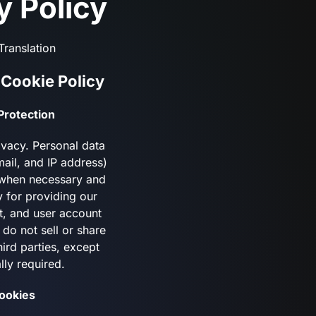
y Policy
Translation
 Cookie Policy
 Protection
ivacy. Personal data
ail, and IP address)
d when necessary and
y for providing our
t, and user account
o not sell or share
hird parties, except
lly required.
Cookies