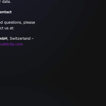
r data.
Contact
ed questions, please
ct us at:
GmbH
, Switzerland –
ublicity.com