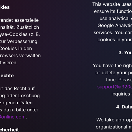
This website uses
kies
ensure its functi
use analytical 
endet essenzielle
Google Analyti
alität. Zusätzlich
services. You ca
yse-Cookies (z. B.
cookies in your
zur Verbesserung
Cookies in den
3. Yo
Browsers verwalten
ivieren.
You have the righ
or delete your p
Rechte
time. Pleas
support@a320o
it das Recht auf
inquiries
ung oder Löschung
zogenen Daten.
4. Dat
s dazu bitte unter
online.com
.
We take appropr
organizational 
cherheit