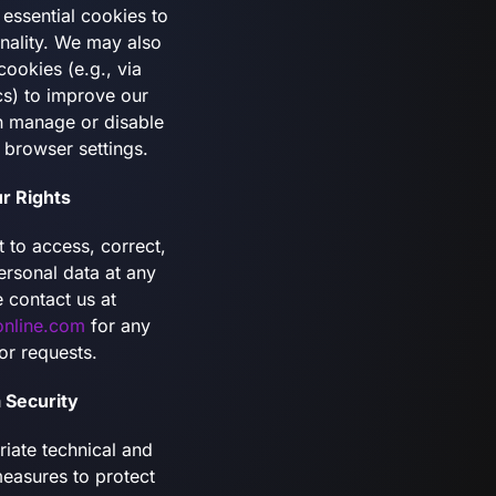
 essential cookies to
onality. We may also
cookies (e.g., via
cs) to improve our
n manage or disable
 browser settings.
ur Rights
t to access, correct,
ersonal data at any
e contact us at
nline.com
for any
 or requests.
a Security
iate technical and
measures to protect