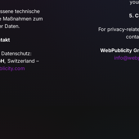
you
ssene technische
5. 
che Maßnahmen zum
er Daten.
For privacy-relat
conta
takt
WebPublicity 
 Datenschutz:
info@webp
bH
, Switzerland –
licity.com